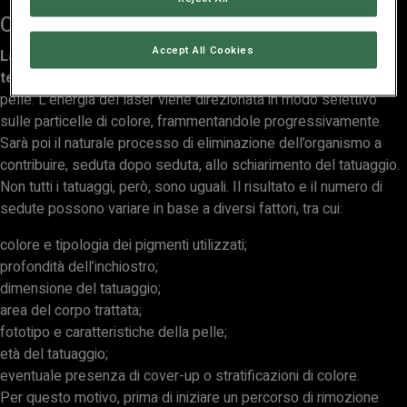
Come funziona la rimozione tatuaggi
Accept All Cookies
La rimozione di un tatuaggio avviene attraverso
tecnologie laser
che lavorano sul pigmento presente nella
pelle. L’energia del laser viene direzionata in modo selettivo
sulle particelle di colore, frammentandole progressivamente.
Sarà poi il naturale processo di eliminazione dell’organismo a
contribuire, seduta dopo seduta, allo schiarimento del tatuaggio.
Non tutti i tatuaggi, però, sono uguali. Il risultato e il numero di
sedute possono variare in base a diversi fattori, tra cui:
colore e tipologia dei pigmenti utilizzati;
profondità dell’inchiostro;
dimensione del tatuaggio;
area del corpo trattata;
fototipo e caratteristiche della pelle;
età del tatuaggio;
eventuale presenza di cover-up o stratificazioni di colore.
Per questo motivo, prima di iniziare un percorso di rimozione