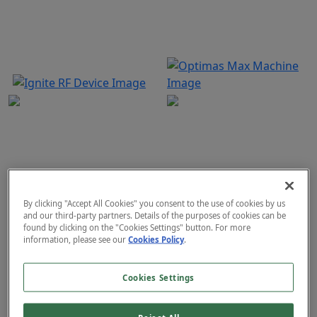
L’innovativa Piattaforma per il
OptimasMAX è la soluzione
Rimodellamento Chirurgico e
completa per il tuo centro
non Chirurgico di Viso e
medico che comprende: RF
Corpo. Dotata della nuova
frazionata, IPL, Epilazione
generazione di Morpheus8
laser e Vascolare.
TRATTAMENTI:
Burst e del rivoluzionario
By clicking "Accept All Cookies" you consent to the use of cookies by us
device QuantumRF.
Rimodellamento della
and our third-party partners. Details of the purposes of cookies can be
TRATTAMENTI:
found by clicking on the "Cookies Settings" button. For more
pelle di Viso-Corpo
information, please see our
Cookies Policy
.
Trattamenti
Riduzione delle righe e
minimamente invasivi
delle lassità cutanee
per il corpo
Ringiovanimento della
Cookies Settings
Trattamenti
pelle
minimamente invasivi
Fotoringiovanimento e