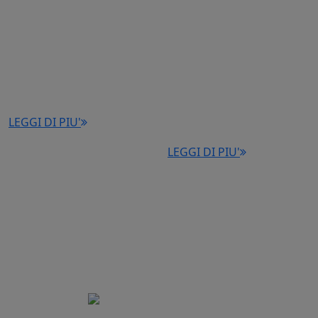
TRATTAMENTI:
TRATTAMENTI:
Rimodellamento della
Miglioramento della
pelle
circolazione sanguigna
Riduzione dell'adipe
Disfunzione del
localizzato
pavimento pelvico
Tonificazione muscolare.
Incontinenza urinaria da
stress, mista e da
LEGGI DI PIU'
urgenza.
LEGGI DI PIU'
Piattaforma dedicata al