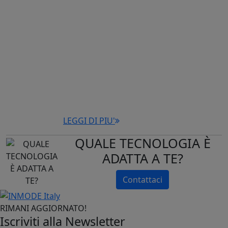
trattamento delle condizioni
oculari e delle aree
perioculari particolarmente
delicate.
TRATTAMENTI:
Sintomi dell’occhio secco
Condizioni
infiammatorie croniche
del margine palpebrale
LEGGI DI PIU'
QUALE TECNOLOGIA È
ADATTA A TE?
Contattaci
RIMANI AGGIORNATO!
Iscriviti alla Newsletter