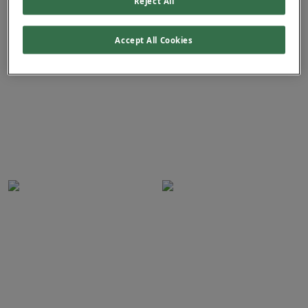
Reject All
per viso e collo.
trattamento di lesioni
pigmentate e vascolari.
LEGGI DI PIU'
Accept All Cookies
LEGGI DI PIU'
Piattaforma con molteplici
Piattaforma laser Nd:YAG a
tecnologie progettata per
nanosecondi per offrire
offrire potenza, velocità e
trattamenti sicuri, efficaci e
precisione eccezionali.
altamente personalizzabili.
TRATTAMENTI:
TRATTAMENTI:
Lesioni pigmentate
Melasma
benigne e tatuaggi
Pigmentazioni