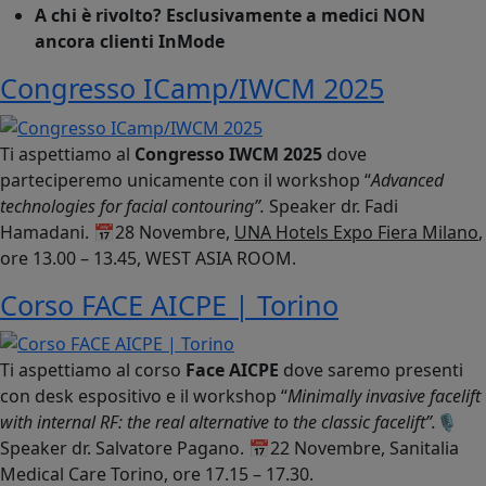
A chi è rivolto?
Esclusivamente a medici NON
ancora clienti InMode
Congresso ICamp/IWCM 2025
Ti aspettiamo al
Congresso IWCM 2025
dove
parteciperemo unicamente con il workshop “
Advanced
technologies for facial contouring”.
Speaker dr. Fadi
Hamadani. 📅28 Novembre,
UNA Hotels Expo Fiera Milano
,
ore 13.00 – 13.45, WEST ASIA ROOM.
Corso FACE AICPE | Torino
Ti aspettiamo al corso
Face AICPE
dove saremo presenti
con desk espositivo e il workshop “
Minimally invasive facelift
with internal RF: the real alternative to the classic facelift”.
🎙️
Speaker dr. Salvatore Pagano. 📅22 Novembre, Sanitalia
Medical Care Torino, ore 17.15 – 17.30.