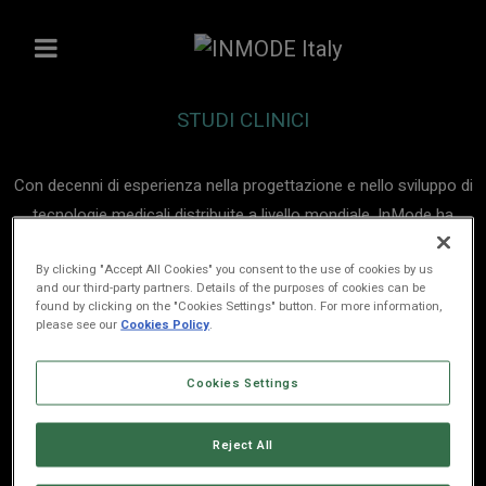
STUDI CLINICI
Con decenni di esperienza nella progettazione e nello sviluppo di
tecnologie medicali distribuite a livello mondiale, InMode ha
definito standard all’avanguardia in molteplici settori, tra cui
By clicking "Accept All Cookies" you consent to the use of cookies by us
quelli della medicina estetica, chirurgia plastica e ginecologia.
and our third-party partners. Details of the purposes of cookies can be
Una propensione costante verso l’innovazione e l’eccellenza
found by clicking on the "Cookies Settings" button. For more information,
please see our
Cookies Policy
.
clinica che è confermata da oltre 100 brevetti e diritti di proprietà
e 50 pubblicazioni scientifiche peer reviewed e textbook. Scopri
Cookies Settings
di più sul modo in cui le tecnologie InMode hanno rivoluzionato il
settore medicale attraverso i principali studi clinici di
Reject All
professionisti a livello internazionale.